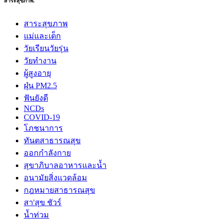
สาระสุขภาพ.
สาระสุขภาพ
แม่และเด็ก
วัยเรียนวัยรุ่น
วัยทำงาน
ผู้สูงอายุ
ฝุ่น PM2.5
ฟันยังดี
NCDs
COVID-19
โภชนาการ
ทันตสาธารณสุข
ออกกำลังกาย
สุขาภิบาลอาหารและน้ำ
อนามัยสิ่งแวดล้อม
กฎหมายสาธารณสุข
สา'สุข ชัวร์
น้ำท่วม